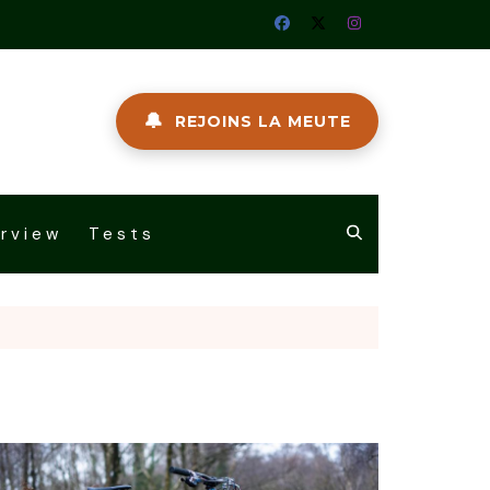
🔔
REJOINS LA MEUTE
erview
Tests