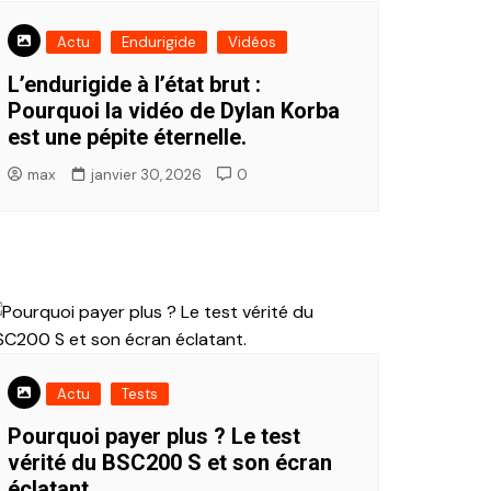
Actu
Endurigide
Vidéos
L’endurigide à l’état brut :
Pourquoi la vidéo de Dylan Korba
est une pépite éternelle.
max
janvier 30, 2026
0
Actu
Tests
Pourquoi payer plus ? Le test
vérité du BSC200 S et son écran
éclatant.