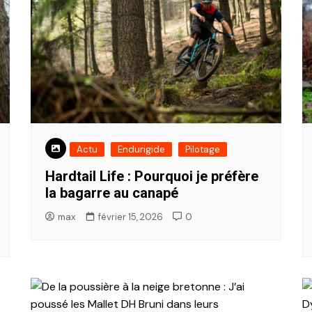
Actu
Endurigide
Pilotage
Hardtail Life : Pourquoi je préfère
la bagarre au canapé
max
février 15, 2026
0