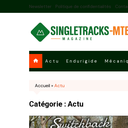
Skip
Newsletter
Politique de confidentialités
Conta
to
content
Actu
Endurigide
Mécani
Accueil
»
Actu
Catégorie :
Actu