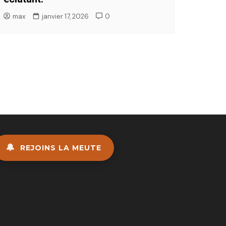
max
janvier 17, 2026
0
🔔
REJOINS LA MEUTE