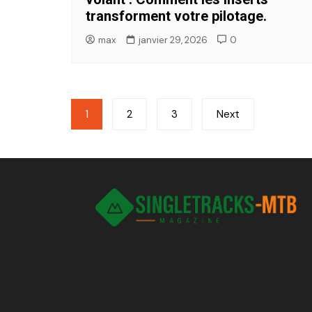
transforment votre pilotage.
max
janvier 29, 2026
0
Pagination
1
2
3
Next
des
publications