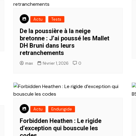
Actu
Tests
De la poussière à la neige
bretonne : J’ai poussé les Mallet
DH Bruni dans leurs
retranchements
max
février 1, 2026
0
Actu
Endurigide
Forbidden Heathen : Le rigide
d’exception qui bouscule les
codes