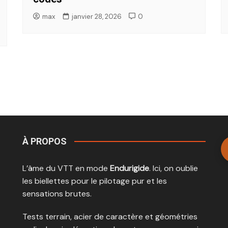
max
janvier 28, 2026
0
À PROPOS
L’âme du VTT en mode
Endurigide
. Ici, on oublie
les biellettes pour le pilotage pur et les
sensations brutes.
Tests terrain, acier de caractère et géométries