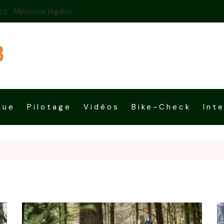
ct
Mentions légales
que
Pilotage
Vidéos
Bike-Check
Int