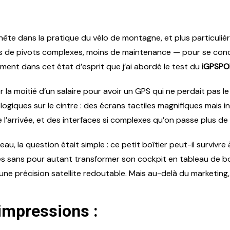
te dans la pratique du vélo de montagne, et plus particulière
 de pivots complexes, moins de maintenance — pour se concent
ment dans cet état d’esprit que j’ai abordé le test du
iGPSPO
er la moitié d’un salaire pour avoir un GPS qui ne perdait pas l
giques sur le cintre : des écrans tactiles magnifiques mais in
l’arrivée, et des interfaces si complexes qu’on passe plus de
u, la question était simple : ce petit boîtier peut-il survivre 
ises sans pour autant transformer son cockpit en tableau de bo
e précision satellite redoutable. Mais au-delà du marketing, c’e
impressions :