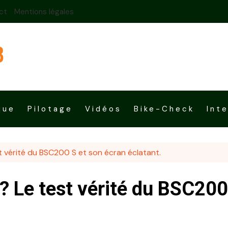
ct
Mentions légales
que
Pilotage
Vidéos
Bike-Check
Int
t vérité du BSC200 S et son écran éclatant.
? Le test vérité du BSC200