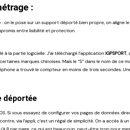
métrage :
le : on le pose sur un support déporté bien propre, on aligne le
omis entre lisibilité et protection.
à la partie logicielle. J’ai téléchargé l’application
iGPSPORT
,
rtaines marques chinoises. Mais le “S” dans le nom de ce modèl
éphone a trouvé le compteur en moins de trois secondes. Une p
ce déportée
00S. Si vous essayez de configurer vos pages de données dire
 contre, via l’appli, c’est un régal de simplicité. On a accès à 
u’à 8 par page, ce qui est beaucoup, peut-être trop pour mes 