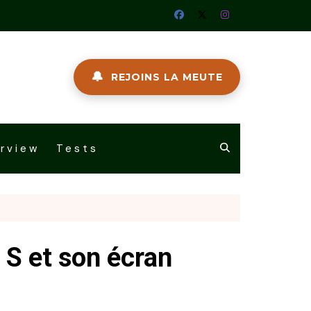
🔔
REJOINS LA MEUTE
erview
Tests
 S et son écran