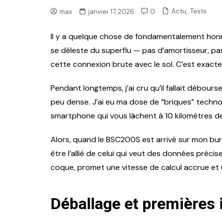
,
Actu
Tests
max
janvier 17, 2026
0
Il y a quelque chose de fondamentalement honnê
se déleste du superflu — pas d’amortisseur, pas
cette connexion brute avec le sol. C’est exacte
Pendant longtemps, j’ai cru qu’il fallait débours
peu dense. J’ai eu ma dose de “briques” technolo
smartphone qui vous lâchent à 10 kilomètres de 
Alors, quand le BSC200S est arrivé sur mon burea
être l’allié de celui qui veut des données préc
coque, promet une vitesse de calcul accrue et un
Déballage et premières 