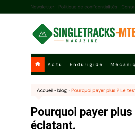
Skip
Newsletter
Politique de confidentialités
Conta
to
content
Actu
Endurigide
Mécani
Accueil
»
blog
»
Pourquoi payer plus ? Le tes
Pourquoi payer plus 
éclatant.