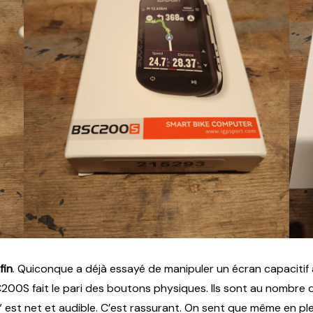
fin
. Quiconque a déjà essayé de manipuler un écran capacitif
 fait le pari des boutons physiques. Ils sont au nombre de s
c” est net et audible. C’est rassurant. On sent que même en pl