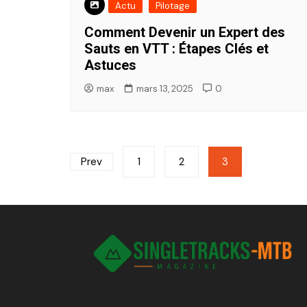
Actu
Pilotage
Comment Devenir un Expert des
Sauts en VTT : Étapes Clés et
Astuces
max
mars 13, 2025
0
Pagination
Prev
1
2
3
des
publications