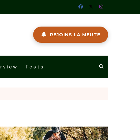
🔔
REJOINS LA MEUTE
erview
Tests