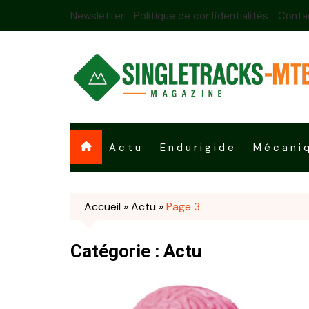
Skip
Newsletter
Politique de confidentialités
Conta
to
content
Actu
Endurigide
Mécani
Accueil
»
Actu
»
Page 3
Catégorie :
Actu