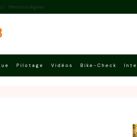
ct
Mentions légales
que
Pilotage
Vidéos
Bike-Check
Int