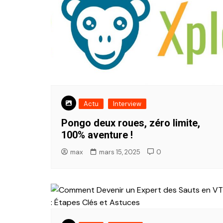
Actu
Interview
Pongo deux roues, zéro limite,
100% aventure !
max
mars 15, 2025
0