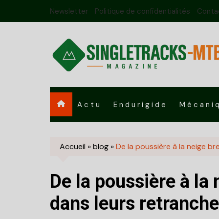
Skip
Newsletter
Politique de confidentialités
Conta
to
content
Actu
Endurigide
Mécani
Accueil
»
blog
»
De la poussière à la neige br
De la poussière à la 
dans leurs retranch