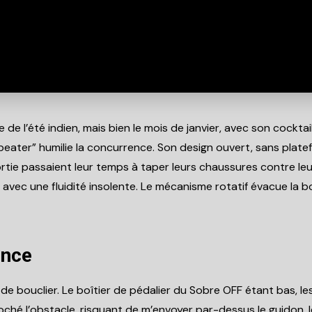
e de l’été indien, mais bien le mois de janvier, avec son cockt
eater” humilie la concurrence. Son design ouvert, sans plate
e passaient leur temps à taper leurs chaussures contre leu
r avec une fluidité insolente. Le mécanisme rotatif évacue la
ence
le de bouclier. Le boîtier de pédalier du Sobre OFF étant bas, l
ché l’obstacle, risquant de m’envoyer par-dessus le guidon, l