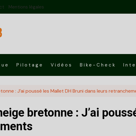
ct
Mentions légales
que
Pilotage
Vidéos
Bike-Check
Int
etonne : J’ai poussé les Mallet DH Bruni dans leurs retranche
neige bretonne : J’ai pouss
ements