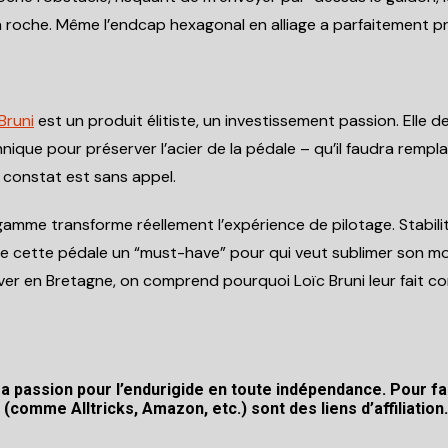
r la roche. Même l’endcap hexagonal en alliage a parfaitement p
Bruni
est un produit élitiste, un investissement passion. Ell
chnique pour préserver l’acier de la pédale – qu’il faudra rem
e constat est sans appel.
gamme transforme réellement l’expérience de pilotage. Stabil
e cette pédale un “must-have” pour qui veut sublimer son mo
er en Bretagne, on comprend pourquoi Loïc Bruni leur fait co
a passion pour l’endurigide en toute indépendance. Pour fai
s (comme Alltricks, Amazon, etc.) sont des
liens d’affiliation
.