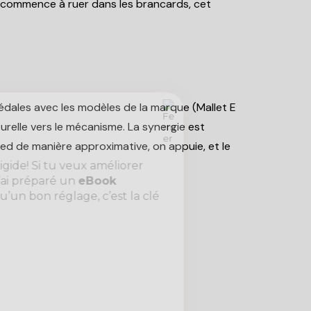
lo commence à ruer dans les brancards, cet
 pédales avec les modèles de la marque (Mallet E
relle vers le mécanisme. La synergie est
pied de manière approximative, on appuie, et le
igide! Si tu veux améliorer
 J’ai préparé un
eBook
’un bon réglage, c’est la clé