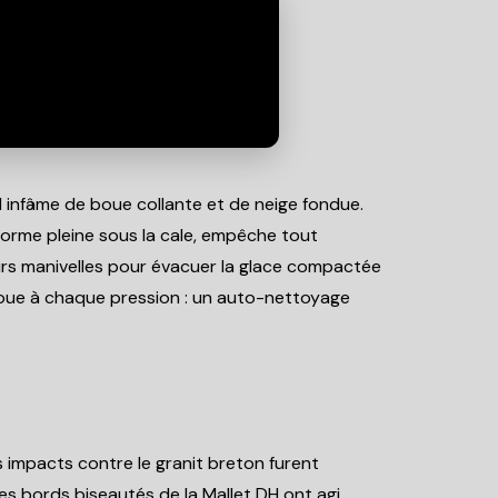
ail infâme de boue collante et de neige fondue.
forme pleine sous la cale, empêche tout
rs manivelles pour évacuer la glace compactée
 boue à chaque pression : un auto-nettoyage
es impacts contre le granit breton furent
es bords biseautés de la Mallet DH ont agi