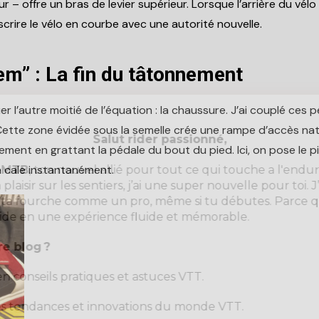
r – offre un bras de levier supérieur. Lorsque l’arrière du vé
nscrire le vélo en courbe avec une autorité nouvelle.
m” : La fin du tâtonnement
uer l’autre moitié de l’équation : la chaussure. J’ai couplé ces
ette zone évidée sous la semelle crée une rampe d’accès natu
Salut rider passionné,
chement en grattant la pédale du bout du pied. Ici, on pose le 
a cale instantanément.
s-MTB
, ton nouvel allié pour tout ce qui touche a l'endur
 plaisir sur les sentiers, j’ai une super nouvelle pour toi.
r ta fourche comme un pro, même si tu débutes. Parce qu
ide en une expérience fluide et mémorable.
re blog ?
en conseils pratiques et astuces VTT.
res tendances et innovations du monde VTT.