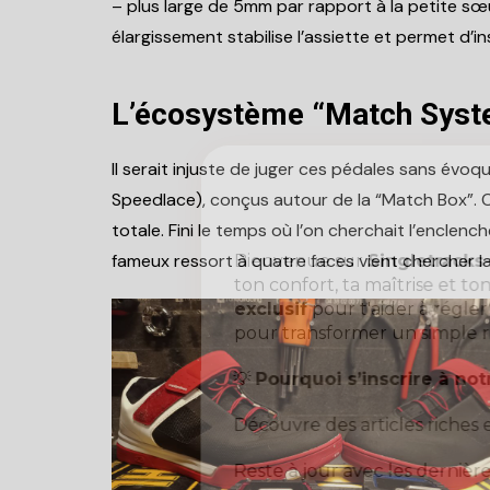
– plus large de 5mm par rapport à la petite sœu
élargissement stabilise l’assiette et permet d’i
L’écosystème “Match Syste
Il serait injuste de juger ces pédales sans évoq
Speedlace), conçus autour de la “Match Box”. C
totale. Fini le temps où l’on cherchait l’enclen
fameux ressort à quatre faces vient chercher l
Bienvenue sur
Singletrack
ton confort, ta maîtrise et ton
exclusif
pour t'aider à régle
pour transformer un simple r
💡
Pourquoi s’inscrire à not
Découvre des articles riches 
Reste à jour avec les derniè