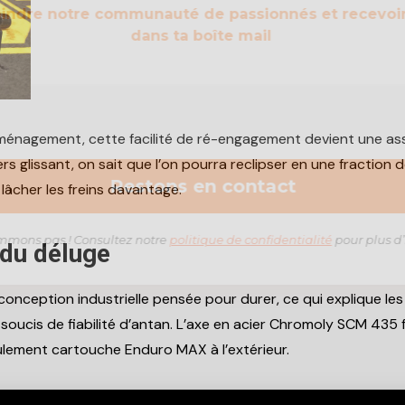
oindre notre communauté de passionnés et recevoi
dans ta boîte mail
s ménagement, cette facilité de ré-engagement devient une assu
s glissant, on sait que l’on pourra reclipser en une fraction
lâcher les freins davantage.
mons pas ! Consultez notre
politique de confidentialité
pour plus d’
 du déluge
conception industrielle pensée pour durer, ce qui explique l
 soucis de fiabilité d’antan. L’axe en acier Chromoly SCM 435
roulement cartouche Enduro MAX à l’extérieur.