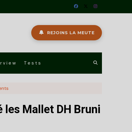
🔔
REJOINS LA MEUTE
erview
Tests
ments
é les Mallet DH Bruni