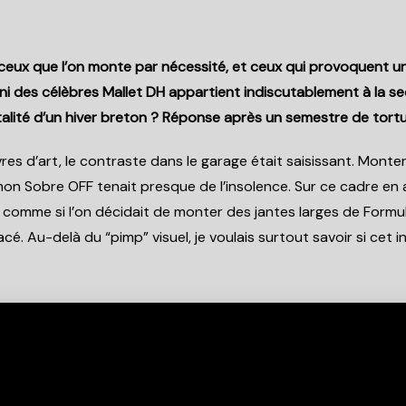
ceux que l’on monte par nécessité, et ceux qui provoquent un
Bruni des célèbres Mallet DH appartient indiscutablement à la se
rutalité d’un hiver breton ? Réponse après un semestre de tort
s d’art, le contraste dans le garage était saisissant. Mont
on Sobre OFF tenait presque de l’insolence. Sur ce cadre en ac
peu comme si l’on décidait de monter des jantes larges de Formul
é. Au-delà du “pimp” visuel, je voulais surtout savoir si cet i