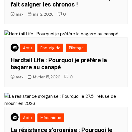
fait saigner les chronos !
max
mai 2, 2026
0
Actu
Endurigide
Pilotage
Hardtail Life : Pourquoi je préfère la
bagarre au canapé
max
février 15, 2026
0
Actu
Mécanique
La résistance s’organise : Pourquoi le