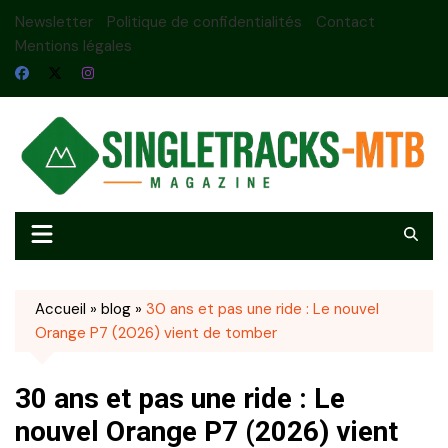
Skip
Newsletter
Politique de confidentialités
Contact
to
Mentions légales
content
Accueil
»
blog
»
30 ans et pas une ride : Le nouvel
Orange P7 (2026) vient de tomber
30 ans et pas une ride : Le
nouvel Orange P7 (2026) vient