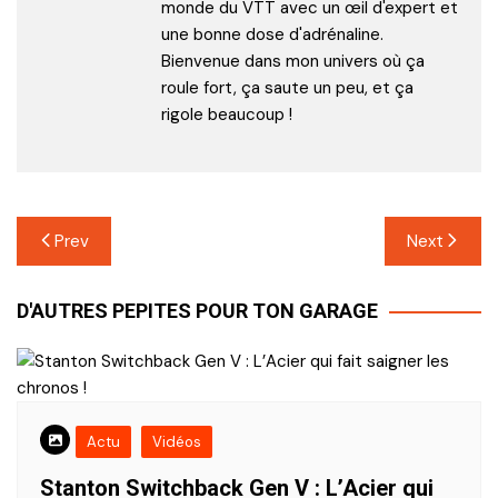
monde du VTT avec un œil d'expert et
une bonne dose d'adrénaline.
Bienvenue dans mon univers où ça
roule fort, ça saute un peu, et ça
rigole beaucoup !
Navigation
Prev
Next
de
D'AUTRES PEPITES POUR TON GARAGE
l’article
Actu
Vidéos
Stanton Switchback Gen V : L’Acier qui