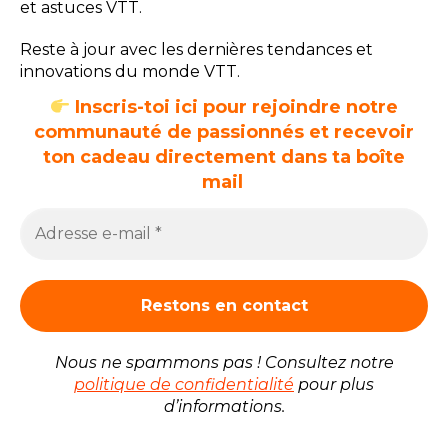
et astuces VTT.
absorbe l’énergie (ne rebondit pas). Un pneu avec
insert rebondit moins. Il calme le vélo. C’est
Reste à jour avec les dernières tendances et
exactement ce que nous cherchons pour calmer ce
innovations du monde VTT.
train arrière hystérique.
Inscris-toi ici
pour rejoindre notre
communauté de passionnés et recevoir
Si votre fourche vous semble dure malgré tous les réglages,
ton cadeau directement dans ta boîte
baissez la pression de votre pneu avant de 0.2 bar. Souvent,
mail
la rigidité ne vient pas de l’hydraulique, mais d’un pneu trop
gonflé qui ricoche sur le sol.
Conclusion : La Philosophie
de la Souffrance (et du
Plaisir)
Nous ne spammons pas ! Consultez notre
politique de confidentialité
pour plus
d’informations.
Régler une fourche pour un endurigide est un acte