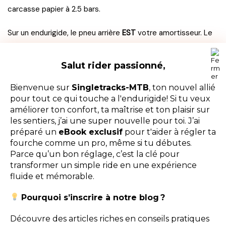
carcasse papier à 2.5 bars.
Sur un endurigide, le pneu arrière
EST
votre amortisseur. Le
pneu avant est votre direction assistée. En 2026, la
technologie des mousses (inserts) est mature. Rouler en
Salut rider passionné,
Hardtail Enduro sans insert type
CushCore Pro
,
Rimpact
ou
Panzer
, c’est comme faire de la boxe sans protège-dents.
Bienvenue sur
Singletracks-MTB
, ton nouvel allié
pour tout ce qui touche a l'endurigide! Si tu veux
améliorer ton confort, ta maîtrise et ton plaisir sur
Pourquoi ? L’effet “Amortisseur Pneumatique”
L’insert
les sentiers, j’ai une super nouvelle pour toi. J’ai
permet deux choses impossibles autrement :
préparé un
eBook exclusif
pour t'aider à régler ta
fourche comme un pro, même si tu débutes.
Rouler à basse pression :
Vous pouvez descendre à
Parce qu’un bon réglage, c’est la clé pour
1.3 ou 1.4 bar à l’arrière sans détruire votre jante
transformer un simple ride en une expérience
carbone. Cette basse pression permet au pneu de
fluide et mémorable.
se déformer sur les racines, offrant ce “micro-
confort” que le cadre ne donne pas.
Pourquoi s’inscrire à notre blog ?
L’amortissement du pneu :
L’air est un ressort qui
Découvre des articles riches en conseils pratiques
renvoie l’énergie (rebondit). La mousse de l’insert