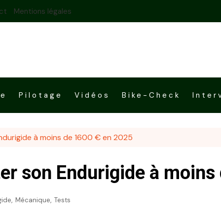
ct
Mentions légales
ue
Pilotage
Vidéos
Bike-Check
Inter
Endurigide à moins de 1600 € en 2025
ter son Endurigide à moin
,
,
gide
Mécanique
Tests