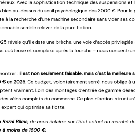
onéreux. Avec la sophistication technique des suspensions et 
 bien au-dessus du seuil psychologique des 3000 €. Pour le p
é à la recherche d’une machine secondaire sans vider ses co
onnable semble relever de la pure fiction.
révèle qu’il existe une brèche, une voie d’accès privilégiée à 
lus coûteuse et complexe après la fourche – nous concentrons l
émontrer :
il est non seulement faisable, mais c’est la meilleur
0 € en 2025
. Ce budget, volontairement serré, nous oblige à 
ptent vraiment. Loin des montages d’entrée de gamme déséqui
es vélos complets du commerce. Ce plan d’action, structuré au
expert qui optimise sa flotte.
e Rezal Bikes
, de nous éclairer sur l’état actuel du marché 
s à moins de 1600 €
.