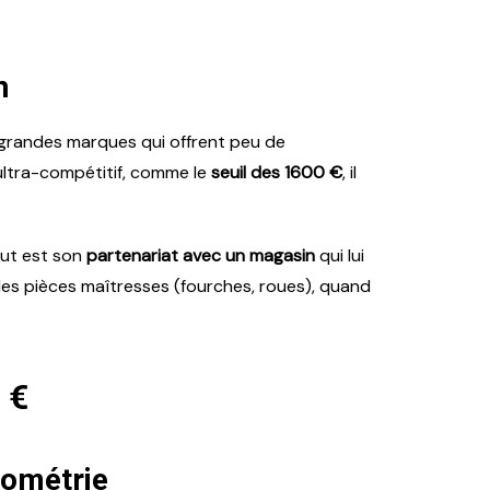
n
 grandes marques qui offrent peu de
if ultra-compétitif, comme le
seuil des 1600 €
, il
tout est son
partenariat avec un magasin
qui lui
 les pièces maîtresses (fourches, roues), quand
 €
éométrie