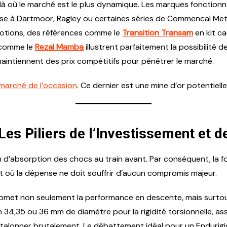
là où le marché est le plus dynamique. Les marques fonction
e à Dartmoor, Ragley ou certaines séries de Commencal Meta HT
omotions, des références comme le
Transition
Transam
en kit c
 comme le
Rezal Mamba
illustrent parfaitement la possibilité 
aintiennent des prix compétitifs pour pénétrer le marché.
 marché de l’occasion
. Ce dernier est une mine d’or potentielle,
Les Piliers de l’Investissement et d
ion d’absorption des chocs au train avant. Par conséquent, la f
 où la dépense ne doit souffrir d’aucun compromis majeur.
et non seulement la performance en descente, mais surtout la
 34,35 ou 36 mm de diamètre pour la rigidité torsionnelle, as
ni talonner brutalement. Le débattement idéal pour un Endurig