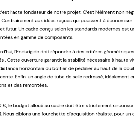
’est l’acte fondateur de notre projet. C’est l’élément non nég
té. Contrairement aux idées reçues qui poussent à économiser 
egret futur. Un cadre conçu selon les standards modernes est 
montées en gamme de composants.
d’hui, l’Endurigide doit répondre à des critères géométriques p
 . Cette ouverture garantit la stabilité nécessaire à haute vi
distance horizontale du boîtier de pédalier au haut de la doui
scente. Enfin, un angle de tube de selle redressé, idéalement e
sons et des remontées.
, le budget alloué au cadre doit être strictement circonscrit
Nous ciblons une fourchette d’acquisition réaliste, pour un c