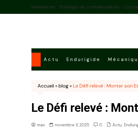
Skip
Newsletter
Politique de confidentialités
Conta
to
content
Actu
Endurigide
Mécaniq
Accueil
»
blog
»
Le Défi relevé : Monter son 
Le Défi relevé : Mon
,
Actu
Enduri
max
novembre 3, 2025
0