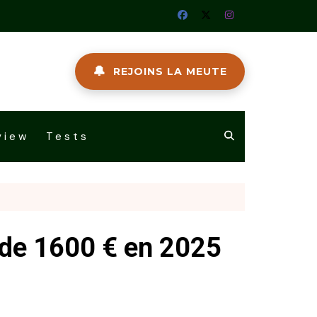
🔔
REJOINS LA MEUTE
view
Tests
s de 1600 € en 2025