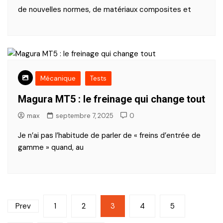
de nouvelles normes, de matériaux composites et
Mécanique
Tests
Magura MT5 : le freinage qui change tout
max
septembre 7, 2025
0
Je n’ai pas l’habitude de parler de « freins d’entrée de
gamme » quand, au
Pagination
Prev
1
2
3
4
5
des