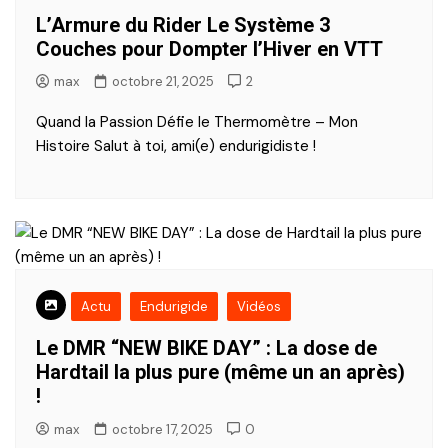
L’Armure du Rider Le Système 3
Couches pour Dompter l’Hiver en VTT
max
octobre 21, 2025
2
Quand la Passion Défie le Thermomètre – Mon
Histoire Salut à toi, ami(e) endurigidiste !
Actu
Endurigide
Vidéos
Le DMR “NEW BIKE DAY” : La dose de
Hardtail la plus pure (même un an après)
!
max
octobre 17, 2025
0