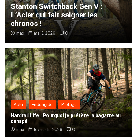
Stanton Switchback Gen V :
L’Acier qui fait saigner les
chronos !
max
mai 2, 2026
0
Actu
Endurigide
Pilotage
Hardtail Life : Pourquoi je préfère la bagarre au
canapé
max
février 15, 2026
0